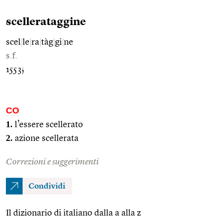
scellerataggine
scel
|
le
|
ra
|
tàg
|
gi
|
ne
s.f.
1553;
CO
1.
l’essere scellerato
2.
azione scellerata
Correzioni e suggerimenti
Condividi
Il dizionario di italiano dalla a alla z