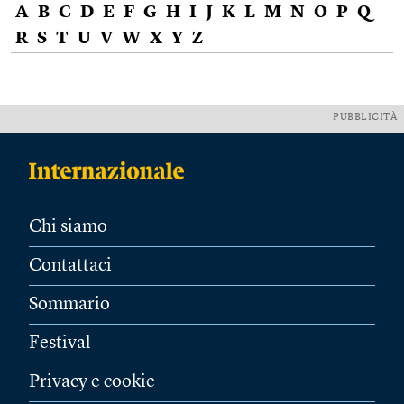
A
B
C
D
E
F
G
H
I
J
K
L
M
N
O
P
Q
R
S
T
U
V
W
X
Y
Z
PUBBLICITÀ
Chi siamo
Contattaci
Sommario
Festival
Privacy e cookie