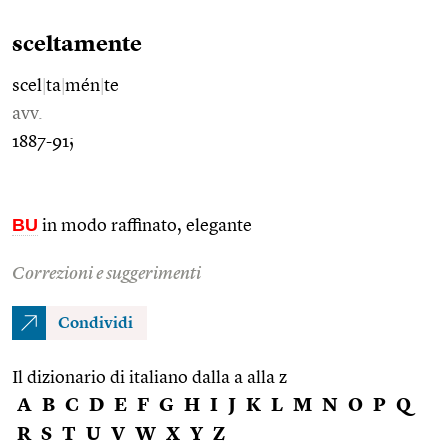
sceltamente
scel
|
ta
|
mén
|
te
avv.
1887-91;
BU
in modo raffinato, elegante
Correzioni e suggerimenti
Condividi
Il dizionario di italiano dalla a alla z
A
B
C
D
E
F
G
H
I
J
K
L
M
N
O
P
Q
R
S
T
U
V
W
X
Y
Z