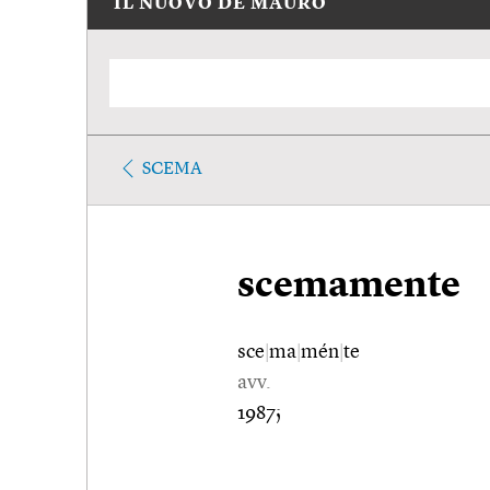
IL NUOVO DE MAURO
SCEMA
scemamente
sce
|
ma
|
mén
|
te
avv.
1987;