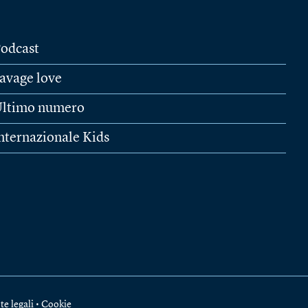
odcast
avage love
ltimo numero
nternazionale Kids
te legali
•
Cookie