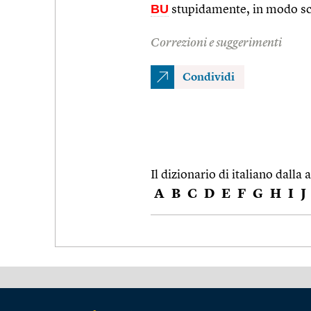
BU
stupidamente, in modo s
Correzioni e suggerimenti
Condividi
Il dizionario di italiano dalla a
A
B
C
D
E
F
G
H
I
J