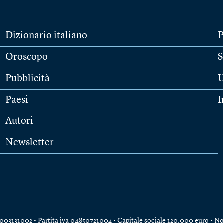
Dizionario italiano
P
Oroscopo
S
Pubblicità
U
Paesi
I
Autori
Newsletter
e 04003131002 • Partita iva 04850721004 • Capitale sociale 120.000 euro •
No