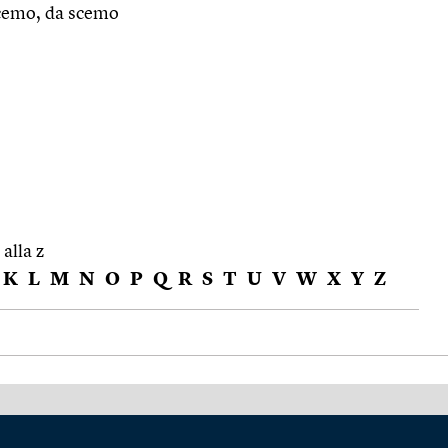
cemo, da scemo
 alla z
K
L
M
N
O
P
Q
R
S
T
U
V
W
X
Y
Z