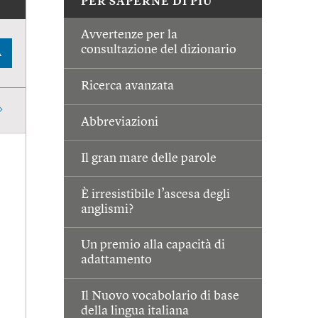
PER SAPERNE DI PIÙ
Avvertenze per la
consultazione del dizionario
A
Ricerca avanzata
Abbreviazioni
Il gran mare delle parole
È irresistibile l’ascesa degli
anglismi?
Un premio alla capacità di
adattamento
Il Nuovo vocabolario di base
della lingua italiana