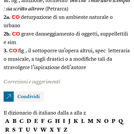
1c.
fig., afflizione, tormento:
ben che ’l mio duro scempio
|
sia scritto altrove
(Petrarca)
2a.
CO
deturpazione di un ambiente naturale o
urbano
2b.
CO
grave danneggiamento di oggetti, suppellettili
e sim.
3.
CO
fig., il sottoporre un’opera altrui, spec. letteraria
o musicale, a tagli drastici o a modifiche tali da
stravolgere l’ispirazione dell’autore
Correzioni e suggerimenti
Condividi
Il dizionario di italiano dalla a alla z
A
B
C
D
E
F
G
H
I
J
K
L
M
N
O
P
Q
R
S
T
U
V
W
X
Y
Z