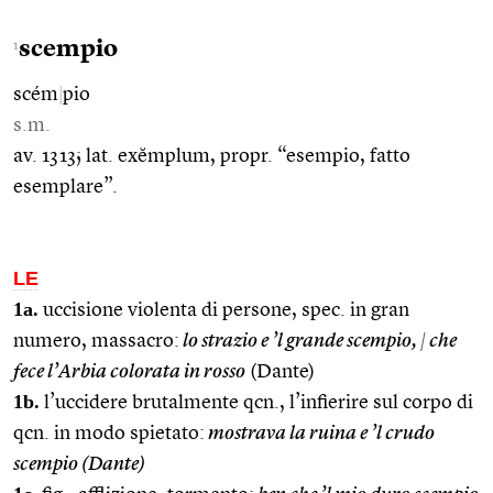
scempio
1
scém
|
pio
s.m.
av. 1313; lat. exĕmplum, propr. “esempio, fatto
esemplare”.
LE
1a.
uccisione violenta di persone, spec. in gran
numero, massacro:
lo strazio e ’l grande scempio,
|
che
fece l’Arbia colorata in rosso
(Dante)
1b.
l’uccidere brutalmente qcn., l’infierire sul corpo di
qcn. in modo spietato:
mostrava la ruina e ’l crudo
scempio (Dante)