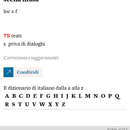
loc.s.f.
TS
teatr.
s. priva di dialoghi
Correzioni e suggerimenti
Condividi
Il dizionario di italiano dalla a alla z
A
B
C
D
E
F
G
H
I
J
K
L
M
N
O
P
Q
R
S
T
U
V
W
X
Y
Z