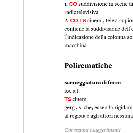
CO
1.
suddivisione in scene di
radiotelevisiva
2.
CO
TS
cinem., telev. copio
contiene la suddivisione dell
l’indicazione della colonna s
macchina
Polirematiche
sceneggiatura di ferro
loc.s.f.
TS
cinem.
gerg., s. che, essendo rigidam
al regista e agli attori nessu
Correzioni e suggerimenti