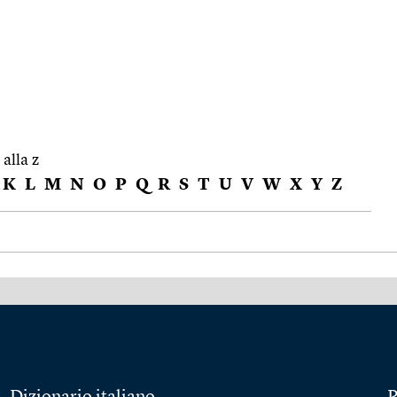
 alla z
K
L
M
N
O
P
Q
R
S
T
U
V
W
X
Y
Z