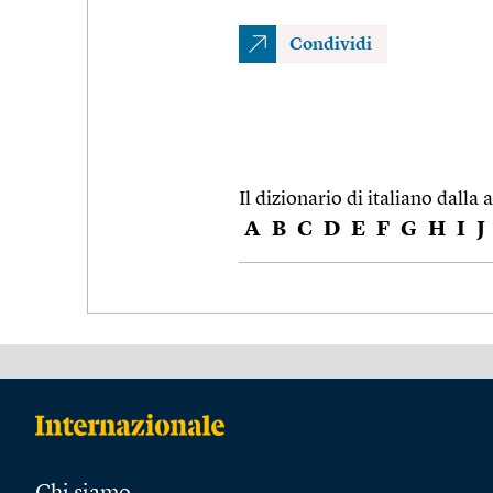
Condividi
Il dizionario di italiano dalla a
A
B
C
D
E
F
G
H
I
J