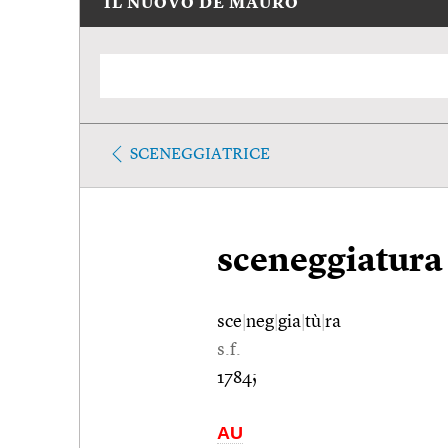
IL NUOVO DE MAURO
SCENEGGIATRICE
sceneggiatura
sce
|
neg
|
gia
|
tù
|
ra
s.f.
1784;
AU