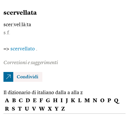
scervellata
scer
|
vel
|
là
|
ta
s.f.
=>
scervellato
.
Correzioni e suggerimenti
Condividi
Il dizionario di italiano dalla a alla z
A
B
C
D
E
F
G
H
I
J
K
L
M
N
O
P
Q
R
S
T
U
V
W
X
Y
Z