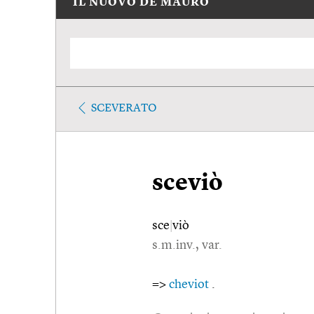
IL NUOVO DE MAURO
SCEVERATO
sceviò
sce
|
viò
s.m.inv., var.
=>
cheviot
.