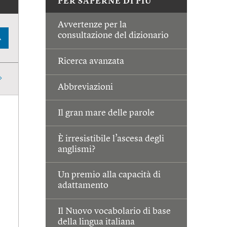
PER SAPERNE DI PIÙ
Avvertenze per la
consultazione del dizionario
A
Ricerca avanzata
Abbreviazioni
Il gran mare delle parole
È irresistibile l’ascesa degli
anglismi?
Un premio alla capacità di
adattamento
Il Nuovo vocabolario di base
della lingua italiana