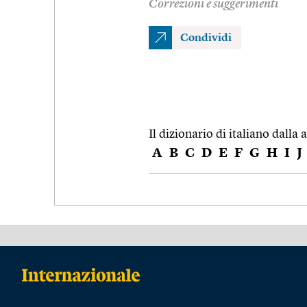
Correzioni e suggerimenti
Condividi
Il dizionario di italiano dalla a
A
B
C
D
E
F
G
H
I
J