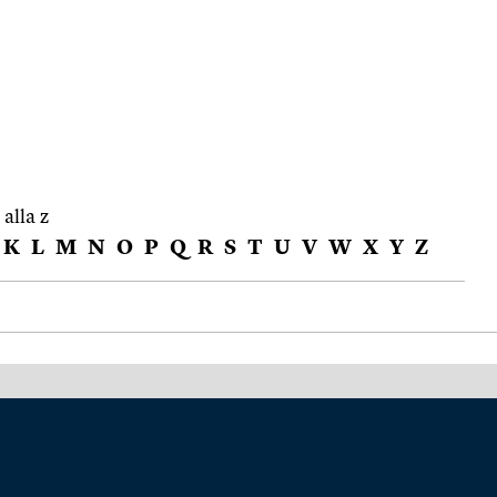
 alla z
K
L
M
N
O
P
Q
R
S
T
U
V
W
X
Y
Z