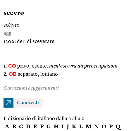
scevro
scè
|
vro
agg.
1306; der. di sceverare.
CO
1.
privo, esente:
mente scevra da preoccupazioni
2.
OB
separato, lontano
Correzioni e suggerimenti
Condividi
Il dizionario di italiano dalla a alla z
A
B
C
D
E
F
G
H
I
J
K
L
M
N
O
P
Q