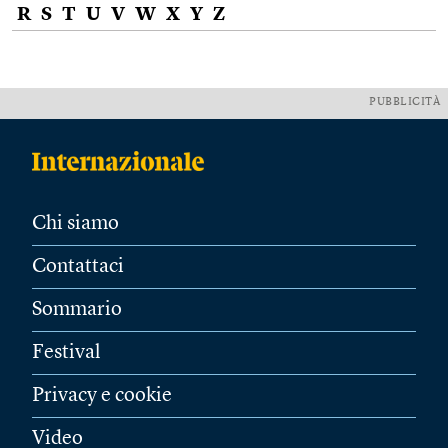
R
S
T
U
V
W
X
Y
Z
PUBBLICITÀ
Chi siamo
Contattaci
Sommario
Festival
Privacy e cookie
Video