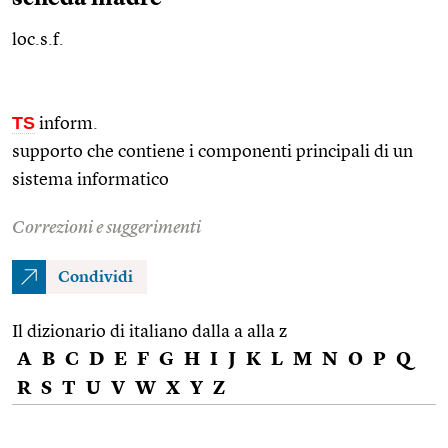
loc.s.f.
TS
inform.
supporto che contiene i componenti principali di un
sistema informatico
Correzioni e suggerimenti
Condividi
Il dizionario di italiano dalla a alla z
A
B
C
D
E
F
G
H
I
J
K
L
M
N
O
P
Q
R
S
T
U
V
W
X
Y
Z