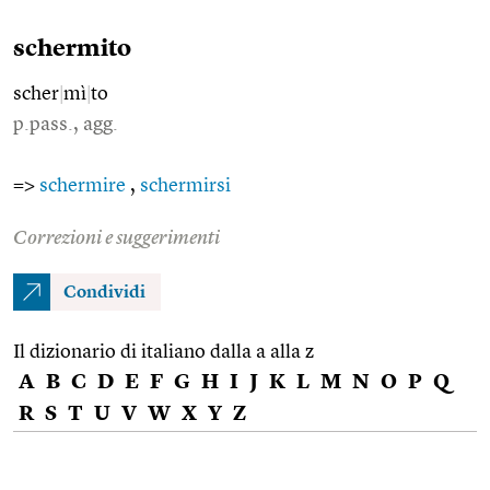
schermito
scher
|
mì
|
to
p.pass., agg.
=>
schermire
,
schermirsi
Correzioni e suggerimenti
Condividi
Il dizionario di italiano dalla a alla z
A
B
C
D
E
F
G
H
I
J
K
L
M
N
O
P
Q
R
S
T
U
V
W
X
Y
Z