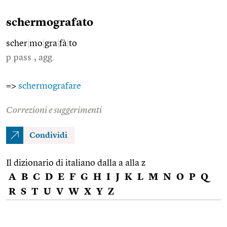
schermografato
scher
|
mo
|
gra
|
fà
|
to
p.pass., agg.
=>
schermografare
Correzioni e suggerimenti
Condividi
Il dizionario di italiano dalla a alla z
A
B
C
D
E
F
G
H
I
J
K
L
M
N
O
P
Q
R
S
T
U
V
W
X
Y
Z