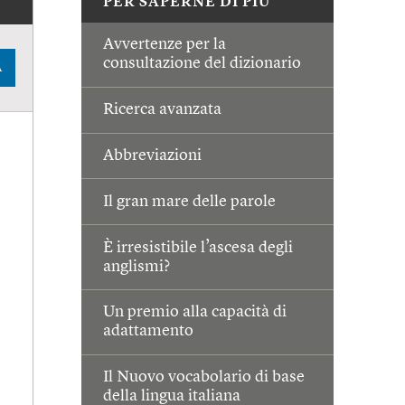
PER SAPERNE DI PIÙ
Avvertenze per la
consultazione del dizionario
A
Ricerca avanzata
Abbreviazioni
Il gran mare delle parole
È irresistibile l’ascesa degli
anglismi?
Un premio alla capacità di
adattamento
Il Nuovo vocabolario di base
della lingua italiana