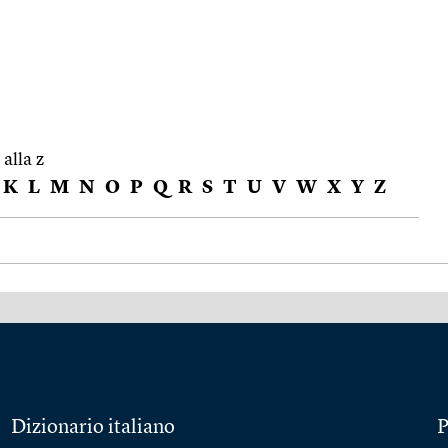
 alla z
K
L
M
N
O
P
Q
R
S
T
U
V
W
X
Y
Z
Dizionario italiano
P