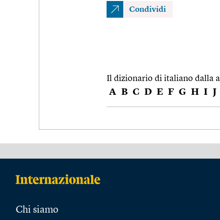
Condividi
Il dizionario di italiano dalla a
A
B
C
D
E
F
G
H
I
J
Chi siamo