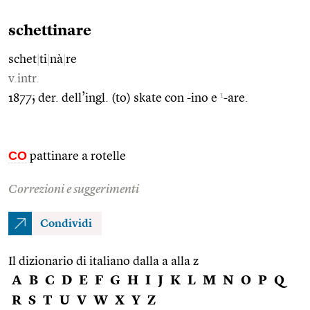
schettinare
schet
|
ti
|
nà
|
re
v.intr.
1
1877; der. dell’ingl. (to) skate con -ino e
-are.
CO
pattinare a rotelle
Correzioni e suggerimenti
Condividi
Il dizionario di italiano dalla a alla z
A
B
C
D
E
F
G
H
I
J
K
L
M
N
O
P
Q
R
S
T
U
V
W
X
Y
Z