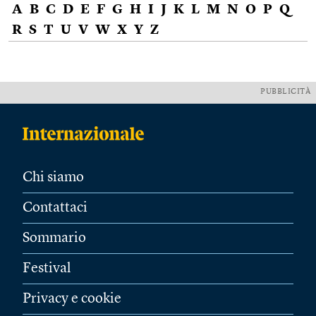
A
B
C
D
E
F
G
H
I
J
K
L
M
N
O
P
Q
R
S
T
U
V
W
X
Y
Z
PUBBLICITÀ
Chi siamo
Contattaci
Sommario
Festival
Privacy e cookie