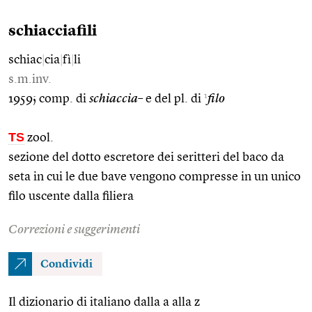
schiacciafili
schiac
|
cia
|
fì
|
li
s.m.inv.
1
1959; comp. di
schiaccia–
e del pl. di
filo
TS
zool.
sezione del dotto escretore dei seritteri del baco da
seta in cui le due bave vengono compresse in un unico
filo uscente dalla filiera
Correzioni e suggerimenti
Condividi
Il dizionario di italiano dalla a alla z