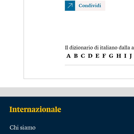
Condividi
Il dizionario di italiano dalla a
A
B
C
D
E
F
G
H
I
J
Chi siamo