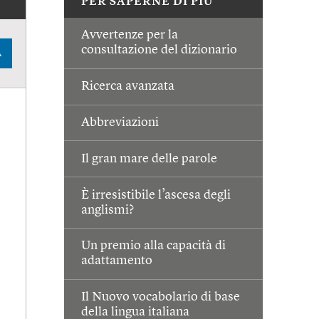
PER SAPERNE DI PIÙ
Avvertenze per la
consultazione del dizionario
A
Ricerca avanzata
Abbreviazioni
Il gran mare delle parole
È irresistibile l’ascesa degli
anglismi?
Un premio alla capacità di
adattamento
Il Nuovo vocabolario di base
della lingua italiana