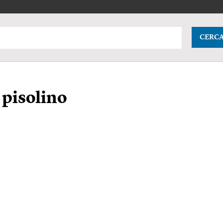
CERC
 pisolino