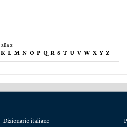
 alla z
K
L
M
N
O
P
Q
R
S
T
U
V
W
X
Y
Z
Dizionario italiano
P