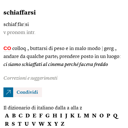
schiaffarsi
schiaf
|
fàr
|
si
v.pronom.intr.
CO
colloq., buttarsi di peso e in malo modo
|
gerg.,
andare da qualche parte; prendere posto in un luogo:
ci siamo schiaffati al cinema perché faceva freddo
Correzioni e suggerimenti
Condividi
Il dizionario di italiano dalla a alla z
A
B
C
D
E
F
G
H
I
J
K
L
M
N
O
P
Q
R
S
T
U
V
W
X
Y
Z