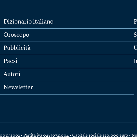
Dizionario italiano
P
Oroscopo
S
Pubblicità
U
Paesi
I
Autori
Newsletter
e 04003131002 • Partita iva 04850721004 • Capitale sociale 120.000 euro •
No