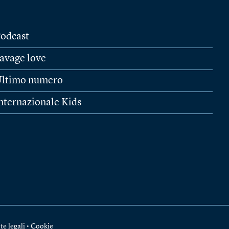
odcast
avage love
ltimo numero
nternazionale Kids
te legali
•
Cookie