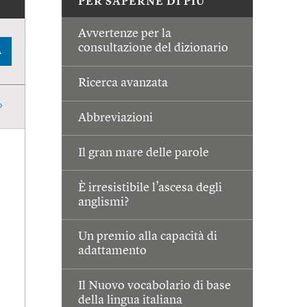
PER SAPERNE DI PIÙ
Avvertenze per la
consultazione del dizionario
A
Ricerca avanzata
Abbreviazioni
Il gran mare delle parole
È irresistibile l’ascesa degli
anglismi?
Un premio alla capacità di
adattamento
Il Nuovo vocabolario di base
della lingua italiana