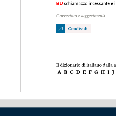
BU
schiamazzo incessante e i
Correzioni e suggerimenti
Condividi
Il dizionario di italiano dalla a
A
B
C
D
E
F
G
H
I
J