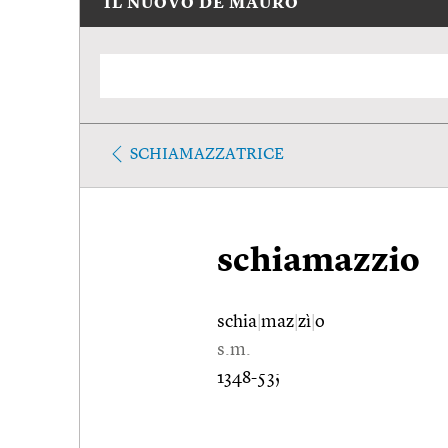
IL NUOVO DE MAURO
SCHIAMAZZATRICE
schiamazzio
schia
|
maz
|
zì
|
o
s.m.
1348-53;