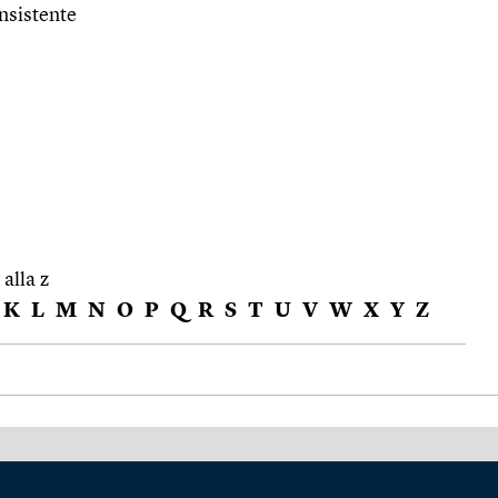
nsistente
 alla z
K
L
M
N
O
P
Q
R
S
T
U
V
W
X
Y
Z