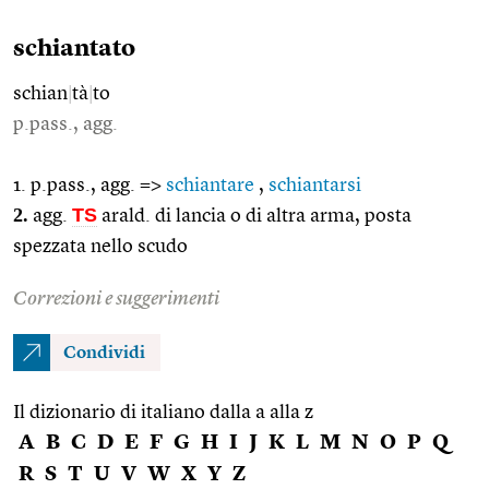
schiantato
schian
|
tà
|
to
p.pass., agg.
1. p.pass., agg. =>
schiantare
,
schiantarsi
2.
TS
agg.
arald. di lancia o di altra arma, posta
spezzata nello scudo
Correzioni e suggerimenti
Condividi
Il dizionario di italiano dalla a alla z
A
B
C
D
E
F
G
H
I
J
K
L
M
N
O
P
Q
R
S
T
U
V
W
X
Y
Z