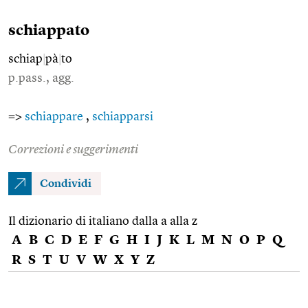
schiappato
schiap
|
pà
|
to
p.pass., agg.
=>
schiappare
,
schiapparsi
Correzioni e suggerimenti
Condividi
Il dizionario di italiano dalla a alla z
A
B
C
D
E
F
G
H
I
J
K
L
M
N
O
P
Q
R
S
T
U
V
W
X
Y
Z