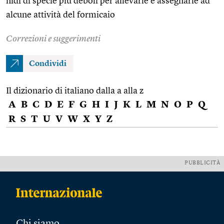
nidi di specie più deboli per allevarle e assegnarle ad
alcune attività del formicaio
Correzioni e suggerimenti
Condividi
Il dizionario di italiano dalla a alla z
A
B
C
D
E
F
G
H
I
J
K
L
M
N
O
P
Q
R
S
T
U
V
W
X
Y
Z
PUBBLICITÀ