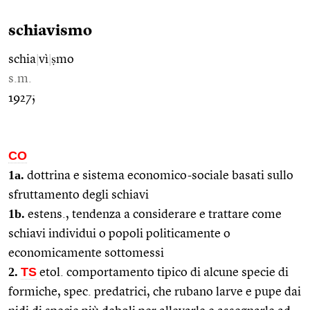
schiavismo
schia
|
vì
|
ṣmo
s.m.
1927;
CO
1a.
dottrina e sistema economico-sociale basati sullo
sfruttamento degli schiavi
1b.
estens., tendenza a considerare e trattare come
schiavi individui o popoli politicamente o
economicamente sottomessi
2.
TS
etol. comportamento tipico di alcune specie di
formiche, spec. predatrici, che rubano larve e pupe dai