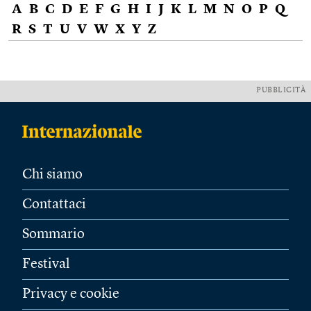
A
B
C
D
E
F
G
H
I
J
K
L
M
N
O
P
Q
R
S
T
U
V
W
X
Y
Z
PUBBLICITÀ
Chi siamo
Contattaci
Sommario
Festival
Privacy e cookie