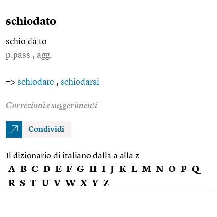
schiodato
schio
|
dà
|
to
p.pass., agg.
=>
schiodare
,
schiodarsi
Correzioni e suggerimenti
Condividi
Il dizionario di italiano dalla a alla z
A
B
C
D
E
F
G
H
I
J
K
L
M
N
O
P
Q
R
S
T
U
V
W
X
Y
Z