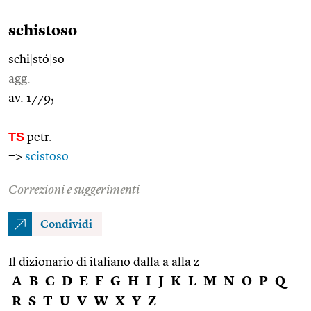
schistoso
schi
|
stó
|
so
agg.
av. 1779;
TS
petr.
=>
scistoso
Correzioni e suggerimenti
Condividi
Il dizionario di italiano dalla a alla z
A
B
C
D
E
F
G
H
I
J
K
L
M
N
O
P
Q
R
S
T
U
V
W
X
Y
Z