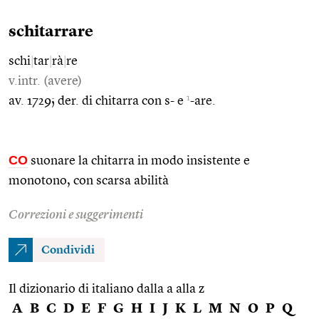
schitarrare
schi
|
tar
|
rà
|
re
v.intr. (avere)
1
av. 1729; der. di chitarra con s- e
-are.
CO
suonare la chitarra in modo insistente e
monotono, con scarsa abilità
Correzioni e suggerimenti
Condividi
Il dizionario di italiano dalla a alla z
A
B
C
D
E
F
G
H
I
J
K
L
M
N
O
P
Q