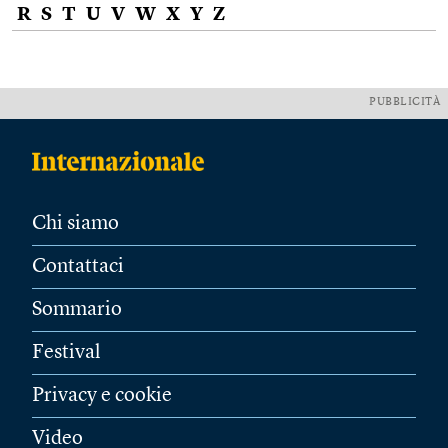
R
S
T
U
V
W
X
Y
Z
PUBBLICITÀ
Chi siamo
Contattaci
Sommario
Festival
Privacy e cookie
Video