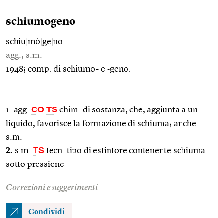
schiumogeno
schiu
|
mò
|
ge
|
no
agg., s.m.
1948; comp. di schiumo- e -geno.
CO
TS
1. agg.
chim. di sostanza, che, aggiunta a un
liquido, favorisce la formazione di schiuma; anche
s.m.
2.
TS
s.m.
tecn. tipo di estintore contenente schiuma
sotto pressione
Correzioni e suggerimenti
Condividi