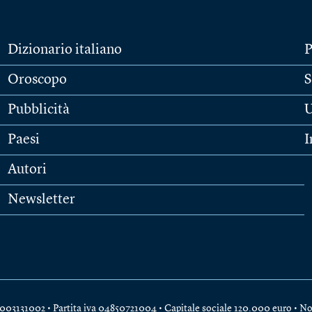
Dizionario italiano
P
Oroscopo
S
Pubblicità
U
Paesi
I
Autori
Newsletter
e 04003131002 • Partita iva 04850721004 • Capitale sociale 120.000 euro •
No