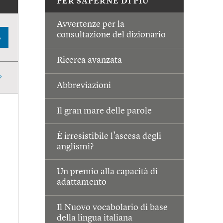
PER SAPERNE DI PIÙ
Avvertenze per la
consultazione del dizionario
A
Ricerca avanzata
Abbreviazioni
Il gran mare delle parole
È irresistibile l’ascesa degli
anglismi?
Un premio alla capacità di
adattamento
Il Nuovo vocabolario di base
della lingua italiana