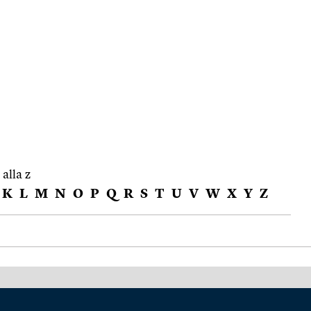
 alla z
K
L
M
N
O
P
Q
R
S
T
U
V
W
X
Y
Z