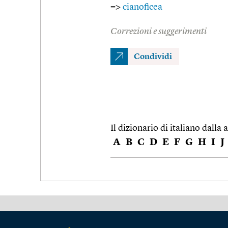
=>
cianoficea
Correzioni e suggerimenti
Condividi
Il dizionario di italiano dalla a
A
B
C
D
E
F
G
H
I
J