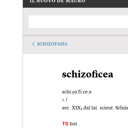
IL NUOVO DE MAURO
SCHIZOFASIA
schizoficea
schi
|
ẓo
|
fì
|
ce
|
a
s.f.
sec. XIX; dal lat. scient. Schi
TS
bot.