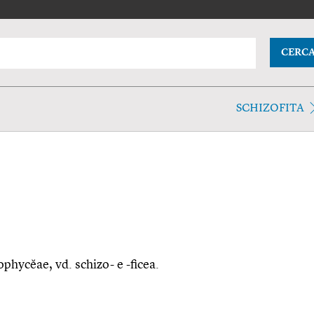
CERC
SCHIZOFITA
zophycĕae, vd. schizo- e -ficea.