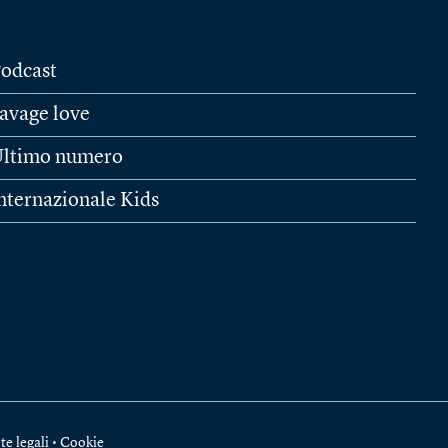
odcast
avage love
ltimo numero
nternazionale Kids
te legali
•
Cookie