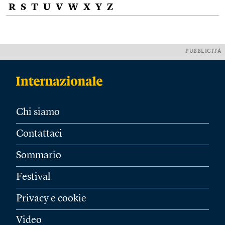
R
S
T
U
V
W
X
Y
Z
PUBBLICITÀ
Chi siamo
Contattaci
Sommario
Festival
Privacy e cookie
Video