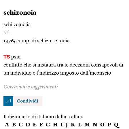
schizonoia
schi
|
ẓo
|
nò
|
ia
s.f.
1976; comp. di schizo- e -noia.
TS
psic.
conflitto che si instaura tra le decisioni consapevoli di
un individuo e l’indirizzo imposto dall’inconscio
Correzioni e suggerimenti
Condividi
Il dizionario di italiano dalla a alla z
A
B
C
D
E
F
G
H
I
J
K
L
M
N
O
P
Q