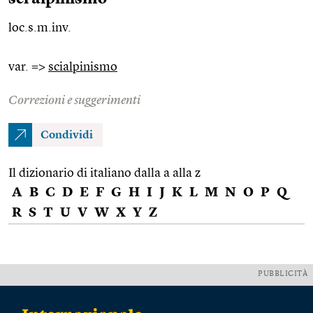
loc.s.m.inv.
var. =>
scialpinismo
Correzioni e suggerimenti
Condividi
Il dizionario di italiano dalla a alla z
A
B
C
D
E
F
G
H
I
J
K
L
M
N
O
P
Q
R
S
T
U
V
W
X
Y
Z
PUBBLICITÀ