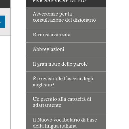
PER SAPERNE DI PIÙ
Avvertenze per la
consultazione del dizionario
A
Ricerca avanzata
Abbreviazioni
Il gran mare delle parole
È irresistibile l’ascesa degli
anglismi?
Un premio alla capacità di
adattamento
Il Nuovo vocabolario di base
della lingua italiana