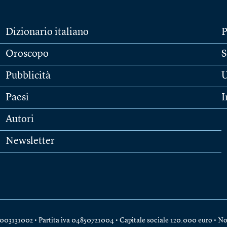
Dizionario italiano
P
Oroscopo
S
Pubblicità
U
Paesi
I
Autori
Newsletter
e 04003131002 • Partita iva 04850721004 • Capitale sociale 120.000 euro •
No