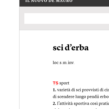
IL NUOVO DE MAURO
sci d’erba
loc.s.m.inv.
TS
sport
1.
varietà di sci provvisti di ci
di scendere lungo pendii erbo
2.
l’attività sportiva così pra