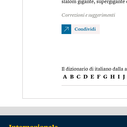
slalom gigante, supergigante
Correzioni e suggerimenti
Condividi
Il dizionario di italiano dalla a
A
B
C
D
E
F
G
H
I
J