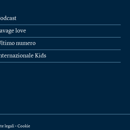
odcast
avage love
ltimo numero
nternazionale Kids
te legali
•
Cookie