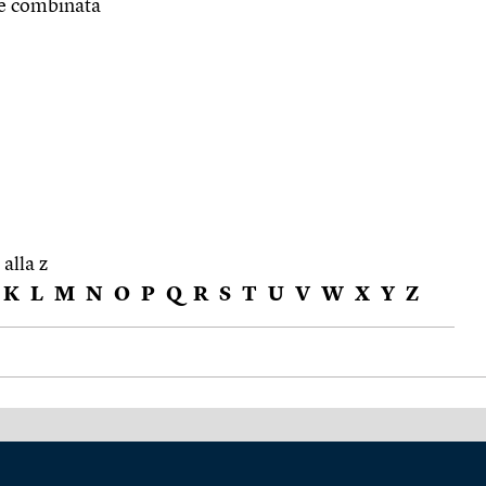
 e combinata
 alla z
K
L
M
N
O
P
Q
R
S
T
U
V
W
X
Y
Z