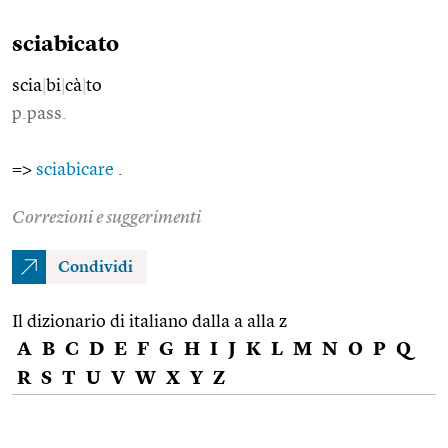
sciabicato
scia
|
bi
|
cà
|
to
p.pass.
=>
sciabicare
.
Correzioni e suggerimenti
Condividi
Il dizionario di italiano dalla a alla z
A
B
C
D
E
F
G
H
I
J
K
L
M
N
O
P
Q
R
S
T
U
V
W
X
Y
Z