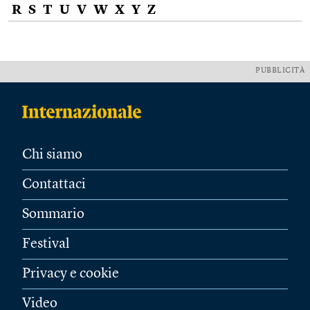
R
S
T
U
V
W
X
Y
Z
PUBBLICITÀ
Chi siamo
Contattaci
Sommario
Festival
Privacy e cookie
Video