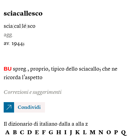
sciacallesco
scia
|
cal
|
lé
|
sco
agg.
av. 1944;
BU
spreg., proprio, tipico dello sciacallo; che ne
ricorda l’aspetto
Correzioni e suggerimenti
Condividi
Il dizionario di italiano dalla a alla z
A
B
C
D
E
F
G
H
I
J
K
L
M
N
O
P
Q