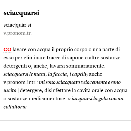
sciacquarsi
sciac
|
quàr
|
si
v.pronom.tr.
CO
lavare con acqua il proprio corpo o una parte di
esso per eliminare tracce di sapone o altre sostanze
detergenti o, anche, lavarsi sommariamente:
sciacquarsi le mani
,
la faccia
,
i capelli
; anche
v.pronom.intr.:
mi sono sciacquato velocemente e sono
uscito
|
detergere, disinfettare la cavità orale con acqua
o sostanze medicamentose:
sciacquarsi la gola con un
colluttorio