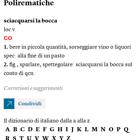
Polirematiche
sciacquarsi la bocca
loc.v.
CO
1.
bere in piccola quantità, sorseggiare vino o liquori
spec. alla fine di un pasto
2.
fig., sparlare, spettegolare: sciacquarsi la bocca sul
conto di qcn.
Correzioni e suggerimenti
Condividi
Il dizionario di italiano dalla a alla z
A
B
C
D
E
F
G
H
I
J
K
L
M
N
O
P
Q
R
S
T
U
V
W
X
Y
Z