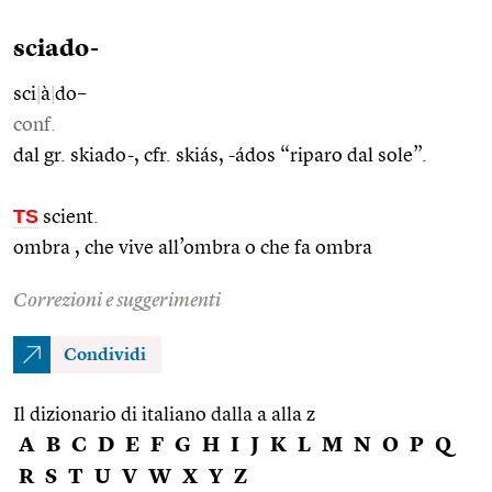
sciado-
sci
|
à
|
do–
conf.
dal gr. skiado-, cfr. skiás, -ádos “riparo dal sole”.
TS
scient.
ombra , che vive all’ombra o che fa ombra
Correzioni e suggerimenti
Condividi
Il dizionario di italiano dalla a alla z
A
B
C
D
E
F
G
H
I
J
K
L
M
N
O
P
Q
R
S
T
U
V
W
X
Y
Z