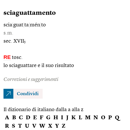
sciaguattamento
scia
|
guat
|
ta
|
mén
|
to
s.m.
sec. XVII;
RE
tosc.
lo sciaguattare e il suo risultato
Correzioni e suggerimenti
Condividi
Il dizionario di italiano dalla a alla z
A
B
C
D
E
F
G
H
I
J
K
L
M
N
O
P
Q
R
S
T
U
V
W
X
Y
Z