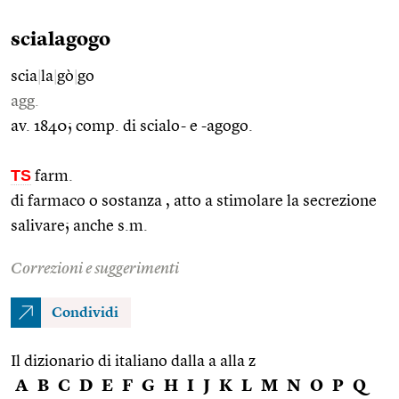
scialagogo
scia
|
la
|
gò
|
go
agg.
av. 1840; comp. di scialo- e -agogo.
TS
farm.
di farmaco o sostanza , atto a stimolare la secrezione
salivare; anche s.m.
Correzioni e suggerimenti
Condividi
Il dizionario di italiano dalla a alla z
A
B
C
D
E
F
G
H
I
J
K
L
M
N
O
P
Q