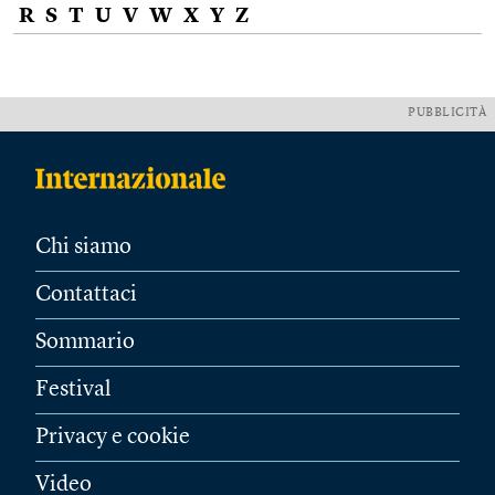
R
S
T
U
V
W
X
Y
Z
PUBBLICITÀ
Chi siamo
Contattaci
Sommario
Festival
Privacy e cookie
Video