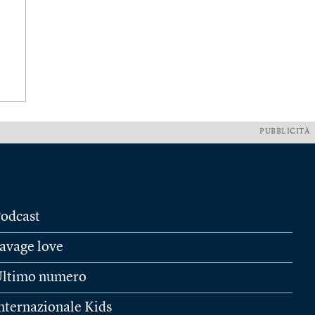
PUBBLICITÀ
odcast
avage love
ltimo numero
nternazionale Kids