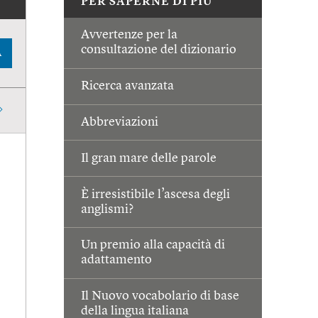
PER SAPERNE DI PIÙ
Avvertenze per la
consultazione del dizionario
A
Ricerca avanzata
Abbreviazioni
Il gran mare delle parole
È irresistibile l’ascesa degli
anglismi?
Un premio alla capacità di
adattamento
Il Nuovo vocabolario di base
della lingua italiana