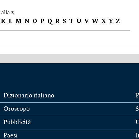
 alla z
K
L
M
N
O
P
Q
R
S
T
U
V
W
X
Y
Z
Dizionario italiano
P
Oroscopo
S
Pubblicità
U
Paesi
I