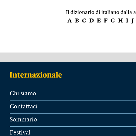
Il dizionario di italiano dalla a
A
B
C
D
E
F
G
H
I
J
Chi siamo
Contattaci
Sommario
Festival