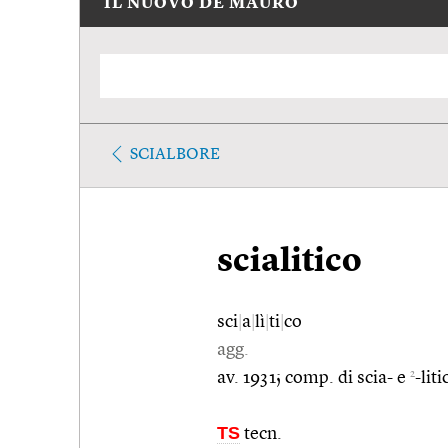
IL NUOVO DE MAURO
SCIALBORE
scialitico
sci
|
a
|
lì
|
ti
|
co
agg.
2
av. 1931; comp. di scia- e
-liti
TS
tecn.