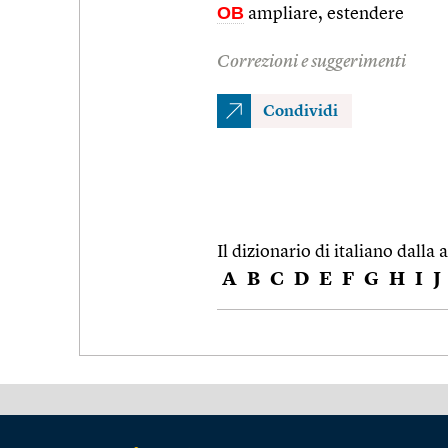
OB
ampliare, estendere
Correzioni e suggerimenti
Condividi
Il dizionario di italiano dalla a
A
B
C
D
E
F
G
H
I
J