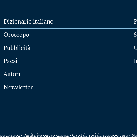
Dizionario italiano
P
Oroscopo
S
Pubblicità
U
Paesi
I
Autori
Newsletter
e 04003131002 • Partita iva 04850721004 • Capitale sociale 120.000 euro •
No