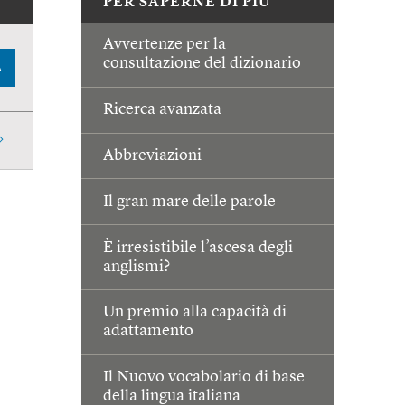
PER SAPERNE DI PIÙ
Avvertenze per la
consultazione del dizionario
A
Ricerca avanzata
Abbreviazioni
Il gran mare delle parole
È irresistibile l’ascesa degli
anglismi?
Un premio alla capacità di
adattamento
Il Nuovo vocabolario di base
della lingua italiana