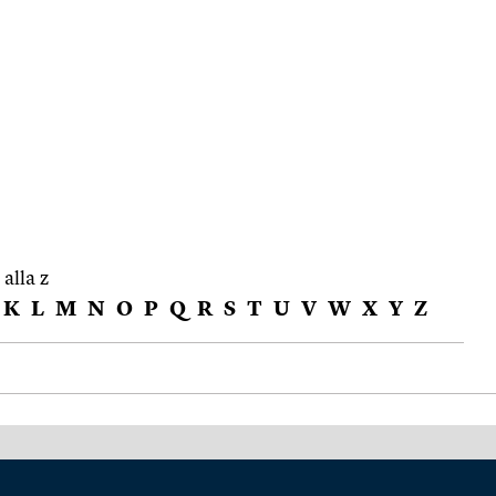
 alla z
K
L
M
N
O
P
Q
R
S
T
U
V
W
X
Y
Z