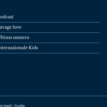
odcast
avage love
ltimo numero
nternazionale Kids
te legali
•
Cookie