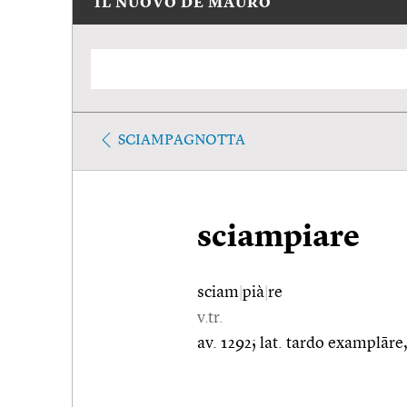
IL NUOVO DE MAURO
SCIAMPAGNOTTA
sciampiare
sciam
|
pià
|
re
v.tr.
av. 1292; lat. tardo examplāre