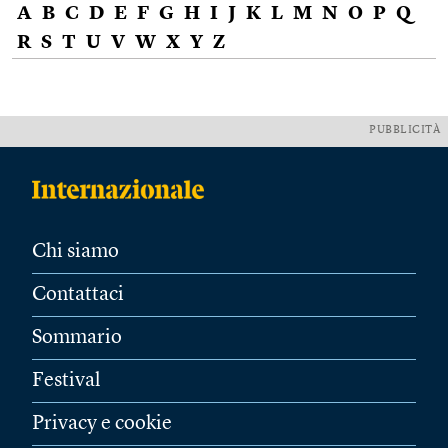
A
B
C
D
E
F
G
H
I
J
K
L
M
N
O
P
Q
R
S
T
U
V
W
X
Y
Z
PUBBLICITÀ
Chi siamo
Contattaci
Sommario
Festival
Privacy e cookie