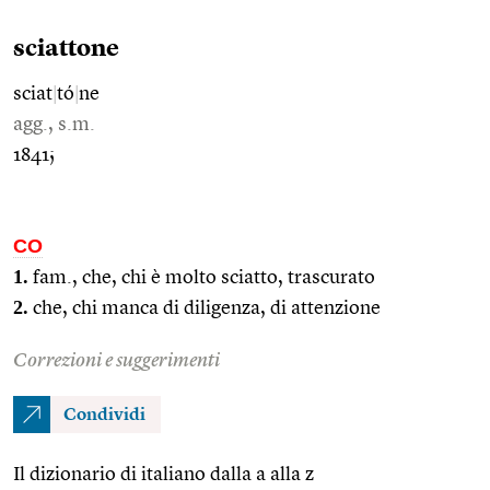
sciattone
sciat
|
tó
|
ne
agg., s.m.
1841;
CO
1.
fam., che, chi è molto sciatto, trascurato
2.
che, chi manca di diligenza, di attenzione
Correzioni e suggerimenti
Condividi
Il dizionario di italiano dalla a alla z