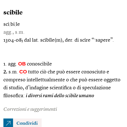
scibile
scì
|
bi
|
le
agg., s.m.
1
1304-08; dal lat. scībĭle(m), der. di scīre “
sapere”.
OB
1. agg.
conoscibile
2.
CO
s.m.
tutto ciò che può essere conosciuto e
compreso intellettualmente o che può essere oggetto
di studio, d’indagine scientifica o di speculazione
filosofica:
i diversi rami dello scibile umano
Correzioni e suggerimenti
Condividi