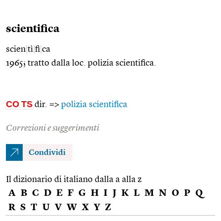
scientifica
scien
|
tì
|
fi
|
ca
1965; tratto dalla loc. polizia scientifica.
CO
TS
dir. =>
polizia scientifica
Correzioni e suggerimenti
Condividi
Il dizionario di italiano dalla a alla z
A
B
C
D
E
F
G
H
I
J
K
L
M
N
O
P
Q
R
S
T
U
V
W
X
Y
Z