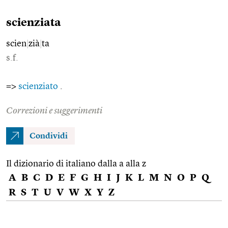
scienziata
scien
|
zià
|
ta
s.f.
=>
scienziato
.
Correzioni e suggerimenti
Condividi
Il dizionario di italiano dalla a alla z
A
B
C
D
E
F
G
H
I
J
K
L
M
N
O
P
Q
R
S
T
U
V
W
X
Y
Z