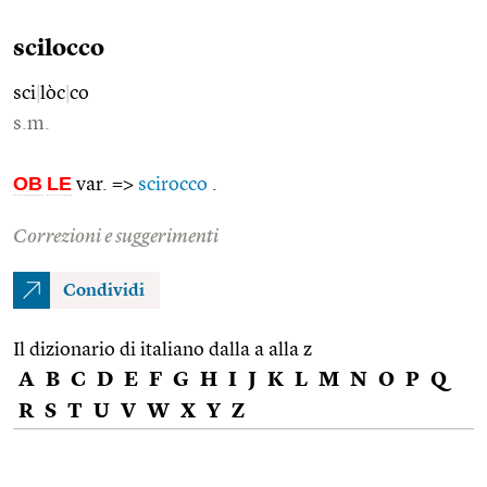
scilocco
sci
|
lòc
|
co
s.m.
OB
LE
var. =>
scirocco
.
Correzioni e suggerimenti
Condividi
Il dizionario di italiano dalla a alla z
A
B
C
D
E
F
G
H
I
J
K
L
M
N
O
P
Q
R
S
T
U
V
W
X
Y
Z