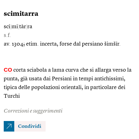
scimitarra
sci
|
mi
|
tàr
|
ra
s.f.
av. 1304; etim. incerta, forse dal persiano šimšīr.
CO
corta sciabola a lama curva che si allarga verso la
punta, già usata dai Persiani in tempi antichissimi,
tipica delle popolazioni orientali, in particolare dei
Turchi
Correzioni e suggerimenti
Condividi