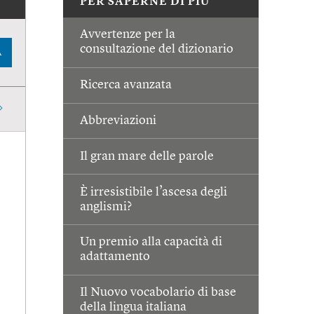
PER SAPERNE DI PIÙ
Avvertenze per la
consultazione del dizionario
A
Ricerca avanzata
Abbreviazioni
Il gran mare delle parole
È irresistibile l’ascesa degli
anglismi?
Un premio alla capacità di
adattamento
Il Nuovo vocabolario di base
della lingua italiana