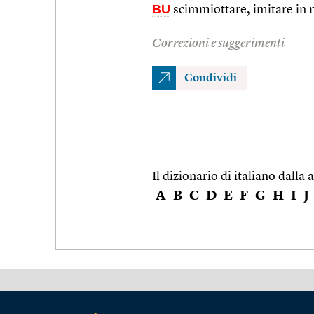
BU
scimmiottare, imitare in 
Correzioni e suggerimenti
Condividi
Il dizionario di italiano dalla a
A
B
C
D
E
F
G
H
I
J