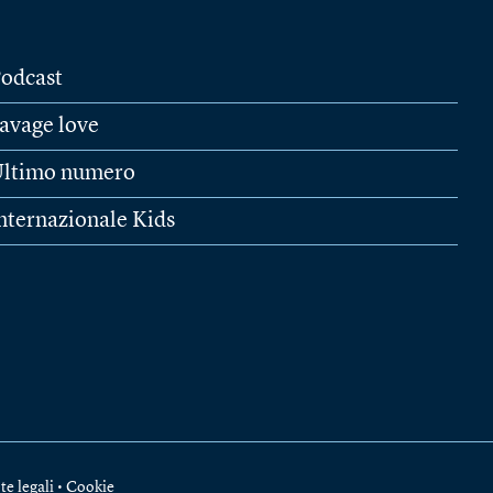
odcast
avage love
ltimo numero
nternazionale Kids
te legali
•
Cookie