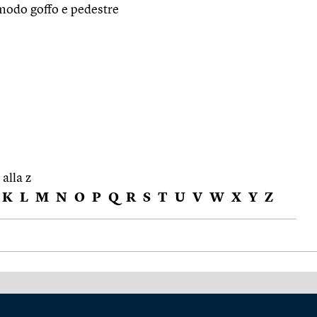
modo goffo e pedestre
 alla z
K
L
M
N
O
P
Q
R
S
T
U
V
W
X
Y
Z