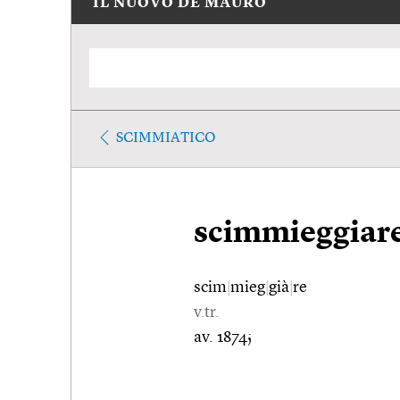
IL NUOVO DE MAURO
SCIMMIATICO
scimmieggiar
scim
|
mieg
|
già
|
re
v.tr.
av. 1874;