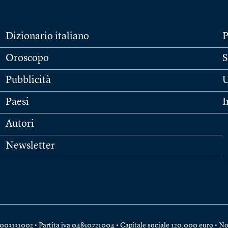
Dizionario italiano
P
Oroscopo
S
Pubblicità
U
Paesi
I
Autori
Newsletter
e 04003131002 • Partita iva 04850721004 • Capitale sociale 120.000 euro •
No