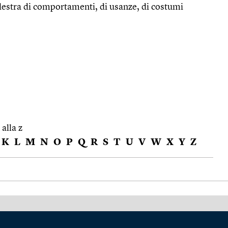
destra di comportamenti, di usanze, di costumi
 alla z
K
L
M
N
O
P
Q
R
S
T
U
V
W
X
Y
Z