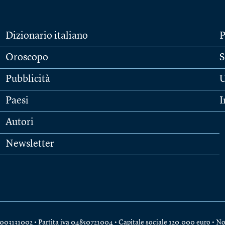
Dizionario italiano
P
Oroscopo
S
Pubblicità
U
Paesi
I
Autori
Newsletter
e 04003131002 • Partita iva 04850721004 • Capitale sociale 120.000 euro •
No