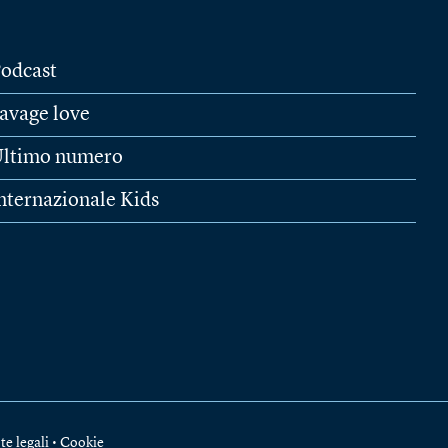
odcast
avage love
ltimo numero
nternazionale Kids
te legali
•
Cookie