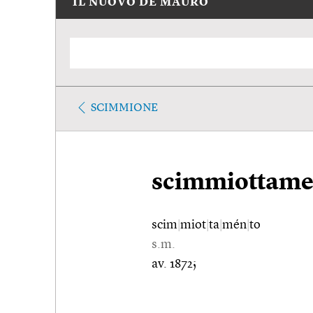
IL NUOVO DE MAURO
SCIMMIONE
scimmiottame
scim
|
miot
|
ta
|
mén
|
to
s.m.
av. 1872;