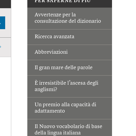
PER SAPERNE DI PIÙ
Avvertenze per la
consultazione del dizionario
A
Ricerca avanzata
Abbreviazioni
Il gran mare delle parole
È irresistibile l’ascesa degli
anglismi?
Un premio alla capacità di
adattamento
Il Nuovo vocabolario di base
della lingua italiana