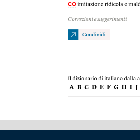
CO
imitazione ridicola e mal
Correzioni e suggerimenti
Condividi
Il dizionario di italiano dalla a
A
B
C
D
E
F
G
H
I
J