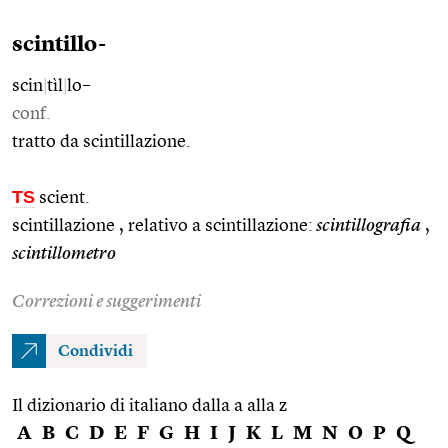
scintillo-
scin
|
tìl
|
lo–
conf.
tratto da scintillazione.
TS
scient.
scintillazione , relativo a scintillazione:
scintillografia
,
scintillometro
Correzioni e suggerimenti
Condividi
Il dizionario di italiano dalla a alla z
A
B
C
D
E
F
G
H
I
J
K
L
M
N
O
P
Q