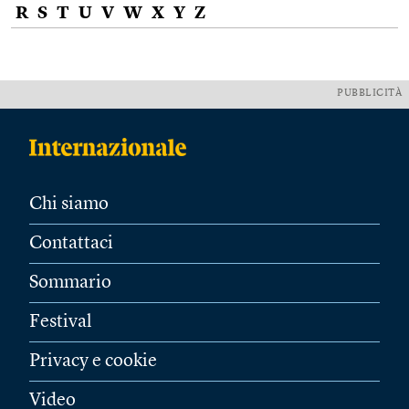
R
S
T
U
V
W
X
Y
Z
PUBBLICITÀ
Chi siamo
Contattaci
Sommario
Festival
Privacy e cookie
Video