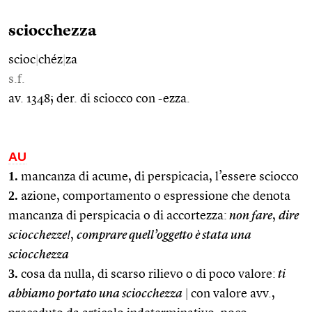
sciocchezza
scioc
|
chéz
|
za
s.f.
av. 1348; der. di sciocco con -ezza.
AU
1.
mancanza di acume, di perspicacia, l’essere sciocco
2.
azione, comportamento o espressione che denota
mancanza di perspicacia o di accortezza:
non fare
,
dire
sciocchezze!
,
comprare quell’oggetto è stata una
sciocchezza
3.
cosa da nulla, di scarso rilievo o di poco valore:
ti
abbiamo portato una sciocchezza
|
con valore avv.,