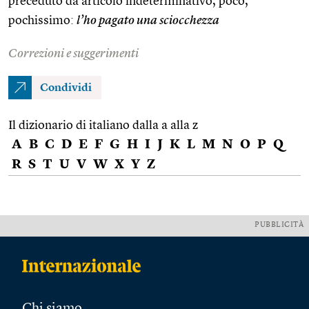
preceduto da articolo indeterminativo, poco,
pochissimo:
l’ho pagato una sciocchezza
Correzioni e suggerimenti
Condividi
Il dizionario di italiano dalla a alla z
A
B
C
D
E
F
G
H
I
J
K
L
M
N
O
P
Q
R
S
T
U
V
W
X
Y
Z
PUBBLICITÀ