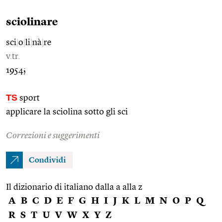
sciolinare
sci
|
o
|
li
|
nà
|
re
v.tr.
1954;
TS
sport
applicare la sciolina sotto gli sci
Correzioni e suggerimenti
Condividi
Il dizionario di italiano dalla a alla z
A
B
C
D
E
F
G
H
I
J
K
L
M
N
O
P
Q
R
S
T
U
V
W
X
Y
Z